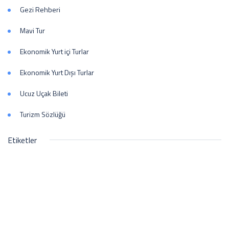
Gezi Rehberi
Mavi Tur
Ekonomik Yurt içi Turlar
Ekonomik Yurt Dışı Turlar
Ucuz Uçak Bileti
Turizm Sözlüğü
Etiketler