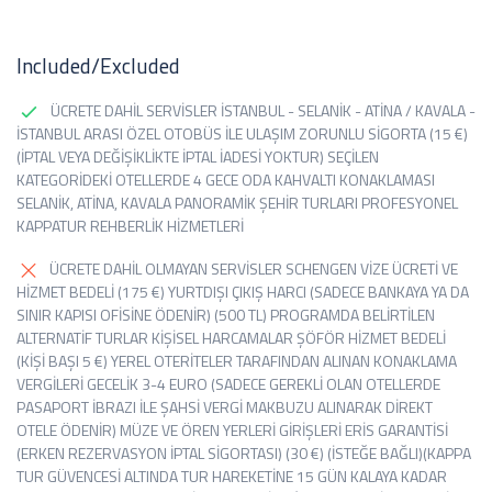
Included/Excluded
ÜCRETE DAHİL SERVİSLER İSTANBUL - SELANİK - ATİNA / KAVALA -
İSTANBUL ARASI ÖZEL OTOBÜS İLE ULAŞIM ZORUNLU SİGORTA (15 €)
(İPTAL VEYA DEĞİŞİKLİKTE İPTAL İADESİ YOKTUR) SEÇİLEN
KATEGORİDEKİ OTELLERDE 4 GECE ODA KAHVALTI KONAKLAMASI
SELANİK, ATİNA, KAVALA PANORAMİK ŞEHİR TURLARI PROFESYONEL
KAPPATUR REHBERLİK HİZMETLERİ
ÜCRETE DAHİL OLMAYAN SERVİSLER SCHENGEN VİZE ÜCRETİ VE
HİZMET BEDELİ (175 €) YURTDIŞI ÇIKIŞ HARCI (SADECE BANKAYA YA DA
SINIR KAPISI OFİSİNE ÖDENİR) (500 TL) PROGRAMDA BELİRTİLEN
ALTERNATİF TURLAR KİŞİSEL HARCAMALAR ŞÖFÖR HİZMET BEDELİ
(KİŞİ BAŞI 5 €) YEREL OTERİTELER TARAFINDAN ALINAN KONAKLAMA
VERGİLERİ GECELİK 3-4 EURO (SADECE GEREKLİ OLAN OTELLERDE
PASAPORT İBRAZI İLE ŞAHSİ VERGİ MAKBUZU ALINARAK DİREKT
OTELE ÖDENİR) MÜZE VE ÖREN YERLERİ GİRİŞLERİ ERİS GARANTİSİ
(ERKEN REZERVASYON İPTAL SİGORTASI) (30 €) (İSTEĞE BAĞLI)(KAPPA
TUR GÜVENCESİ ALTINDA TUR HAREKETİNE 15 GÜN KALAYA KADAR