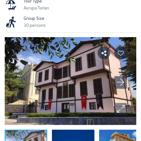
Tour Type
Avrupa Turları
Group Size
30 persons