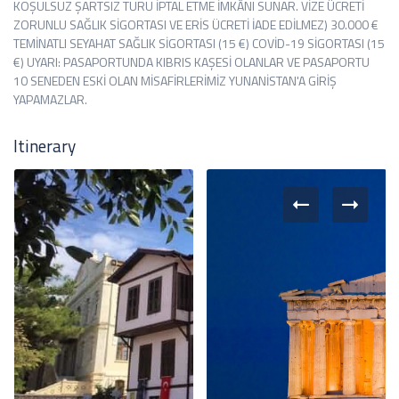
KOŞULSUZ ŞARTSIZ TURU İPTAL ETME İMKÂNI SUNAR. VİZE ÜCRETİ
ZORUNLU SAĞLIK SİGORTASI VE ERİS ÜCRETİ İADE EDİLMEZ) 30.000 €
TEMİNATLI SEYAHAT SAĞLIK SİGORTASI (15 €) COVİD-19 SİGORTASI (15
€) UYARI: PASAPORTUNDA KIBRIS KAŞESİ OLANLAR VE PASAPORTU
10 SENEDEN ESKİ OLAN MİSAFİRLERİMİZ YUNANİSTAN'A GİRİŞ
YAPAMAZLAR.
Itinerary