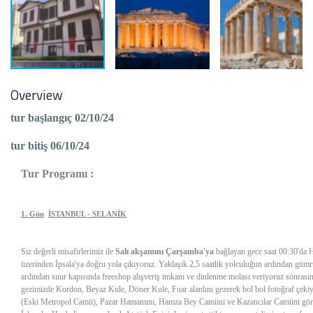
Overview
tur başlangıç 02/10/24
tur bitiş 06/10/24
Tur Programı :
1. Gün
İSTANBUL - SELANİK
Siz değerli misafirlerimiz ile
Salı akşamını Çarşamba'ya
bağlayan gece saat 00:30'da 
üzerinden İpsala'ya doğru yola çıkıyoruz. Yaklaşık 2,5 saatlik yolculuğun ardından güm
ardından sınır kapısında freeshop alışveriş imkanı ve dinlenme molası veriyoruz sonrası
gezimizde Kordon, Beyaz Kule, Döner Kule, Fuar alanlını gezerek bol bol fotoğraf çek
(Eski Metropol Camii), Pazar Hamamını, Hamza Bey Camiini ve Kazancılar Camiini göre