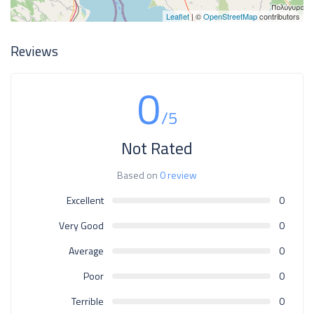
Leaflet
| ©
OpenStreetMap
contributors
Reviews
0
/5
Not Rated
Based on
0 review
Excellent
0
Very Good
0
Average
0
Poor
0
Terrible
0