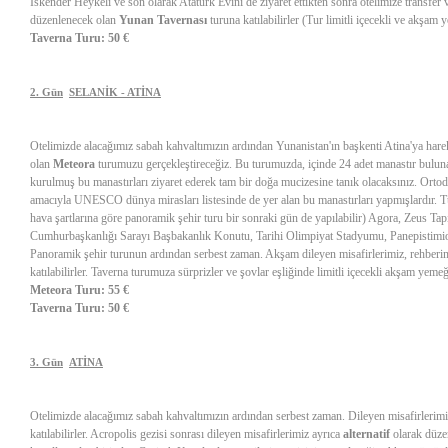
İskender Heykeli ve son olarak Atatürk Evini de ziyaret ettikten sonra otelimize transfe
düzenlenecek olan
Yunan Tavernası
turuna katılabilirler (Tur limitli içecekli ve akşa
Taverna Turu: 50 €
2. Gün
SELANİK - ATİNA
Otelimizde alacağımız sabah kahvaltımızın ardından Yunanistan'ın başkenti Atina'ya harek
olan
Meteora
turumuzu gerçekleştireceğiz. Bu turumuzda, içinde 24 adet manastır bulun
kurulmuş bu manastırları ziyaret ederek tam bir doğa mucizesine tanık olacaksınız. Ortod
amacıyla UNESCO dünya mirasları listesinde de yer alan bu manastırları yapmışlardır. T
hava şartlarına göre panoramik şehir turu bir sonraki gün de yapılabilir) Agora, Zeus 
Cumhurbaşkanlığı Sarayı Başbakanlık Konutu, Tarihi Olimpiyat Stadyumu, Panepistimiou
Panoramik şehir turunun ardından serbest zaman. Akşam dileyen misafirlerimiz, rehberim
katılabilirler. Taverna turumuza sürprizler ve şovlar eşliğinde limitli içecekli akşam yeme
Meteora Turu: 55 €
Taverna Turu: 50 €
3. Gün
ATİNA
Otelimizde alacağımız sabah kahvaltımızın ardından serbest zaman. Dileyen misafirlerim
katılabilirler. Acropolis gezisi sonrası dileyen misafirlerimiz ayrıca
alternatif
olarak düze