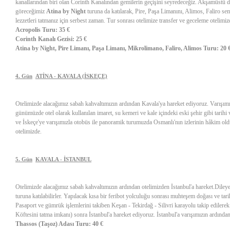
kanallarından biri olan Corinth Kanalından gemilerin geçişini seyredeceğiz. Akşamüstü d
göreceğimiz
Atina by Night
turuna da katılarak, Pire, Paşa Limanını, Alimos, Faliro sem
lezzetleri tatmanız için serbest zaman. Tur sonrası otelimize transfer ve geceleme otelimiz
Acropolis Turu: 35 €
Corinth Kanalı Gezisi: 25 €
Atina by Night, Pire Limanı, Paşa Limanı, Mikrolimano, Faliro, Alimos Turu: 20 
4. Gün
ATİNA - KAVALA (İSKEÇE)
Otelimizde alacağımız sabah kahvaltımızın ardından Kavala'ya hareket ediyoruz. Varışımı
günümüzde otel olarak kullanılan imaret, su kemeri ve kale içindeki eski şehir gibi tari
ve İskeçe'ye varışımızla otobüs ile panoramik turumuzda Osmanlı'nın izlerinin hâkim ol
otelimizde.
5. Gün
KAVALA - İSTANBUL
Otelimizde alacağımız sabah kahvaltımızın ardından otelimizden İstanbul'a hareket.Diley
turuna katılabilirler. Yapılacak kısa bir feribot yolculuğu sonrası muhteşem doğası ve tar
Pasaport ve gümrük işlemlerini takiben Keşan - Tekirdağ - Silivri karayolu takip ediler
Köftesini tatma imkanı) sonra İstanbul'a hareket ediyoruz. İstanbul'a varışımızın ardında
Thassos (Taşoz) Adası Turu: 40 €