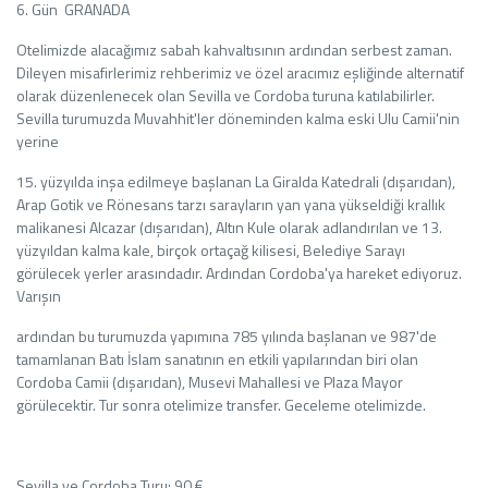
6. Gün GRANADA
Otelimizde alacağımız sabah kahvaltısının ardından serbest zaman.
Dileyen misafirlerimiz rehberimiz ve özel aracımız eşliğinde alternatif
olarak düzenlenecek olan Sevilla ve Cordoba turuna katılabilirler.
Sevilla turumuzda Muvahhit'ler döneminden kalma eski Ulu Camii'nin
yerine
15. yüzyılda inşa edilmeye başlanan La Giralda Katedrali (dışarıdan),
Arap Gotik ve Rönesans tarzı sarayların yan yana yükseldiği krallık
malikanesi Alcazar (dışarıdan), Altın Kule olarak adlandırılan ve 13.
yüzyıldan kalma kale, birçok ortaçağ kilisesi, Belediye Sarayı
görülecek yerler arasındadır. Ardından Cordoba'ya hareket ediyoruz.
Varışın
ardından bu turumuzda yapımına 785 yılında başlanan ve 987'de
tamamlanan Batı İslam sanatının en etkili yapılarından biri olan
Cordoba Camii (dışarıdan), Musevi Mahallesi ve Plaza Mayor
görülecektir. Tur sonra otelimize transfer. Geceleme otelimizde.
Sevilla ve Cordoba Turu: 90 €