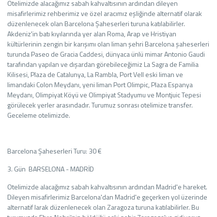
Otelimizde alacağımız sabah kahvaltısının ardından dileyen
misafirlerimiz rehberimiz ve özel aracımız eşliğinde alternatif olarak
düzenlenecek olan Barcelona Şaheserleri turuna katılabilirler.
Akdeniz'in batı kıyılarında yer alan Roma, Arap ve Hristiyan
kültürlerinin zengin bir karışımı olan liman şehri Barcelona şaheserleri
turunda Paseo de Gracia Caddesi, dünyaca ünlü mimar Antonio Gaudi
tarafından yapılan ve dışardan görebileceğimiz La Sagra de Familia
Kilisesi, Plaza de Catalunya, La Rambla, Port Vell eski liman ve
limandaki Colon Meydanı, yeni liman Port Olimpic, Plaza Espanya
Meydanı, Olimpiyat Köyü ve Olimpiyat Stadyumu ve Montjuic Tepesi
görülecek yerler arasındadır. Turumuz sonrası otelimize transfer.
Geceleme otelimizde.
Barcelona Şaheserleri Turu: 30 €
3. Gün BARSELONA - MADRİD
Otelimizde alacağımız sabah kahvaltısının ardından Madrid'e hareket.
Dileyen misafirlerimiz Barcelona'dan Madrid'e geçerken yol üzerinde
alternatif larak düzenlenecek olan Zaragoza turuna katılabilirler. Bu