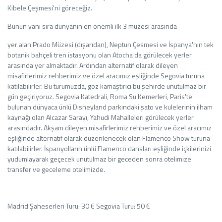
Kibele Çeşmesi'ni göreceğiz.
Bunun yanı sıra dünyanın en önemli ilk 3 müzesi arasında
yer alan Prado Müzesi (dışarıdan), Neptun Çesmesi ve İspanya'nın tek
botanik bahçeli tren istasyonu olan Atocha da görülecek yerler
arasında yer almaktadır. Ardından alternatif olarak dileyen
misafirlerimiz rehberimiz ve özel aracımız eşliğinde Segovia turuna
katılabilirler. Bu turumuzda, göz kamaştırıcı bu şehirde unutulmaz bir
gün geçiriyoruz. Segovia Katedrali, Roma Su Kemerleri, Paris'te
bulunan dünyaca ünlü Disneyland parkındaki şato ve kulelerinin ilham
kaynağı olan Alcazar Sarayı, Yahudi Mahalleleri görülecek yerler
arasındadır. Akşam dileyen misafirlerimiz rehberimiz ve özel aracımız
eşliğinde alternatif olarak düzenlenecek olan Flamenco Show turuna
katılabilirler. İspanyolların ünlü Flamenco dansları eşliğinde içkilerinizi
yudumlayarak geçecek unutulmaz bir geceden sonra otelimize
transfer ve geceleme otelimizde.
Madrid Şaheserleri Turu: 30 € Segovia Turu: 50 €