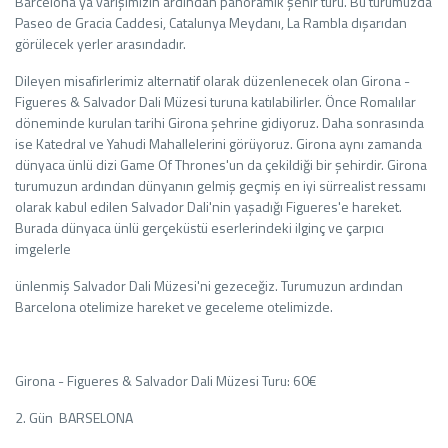
Barcelona'ya varışımızın ardından panoramik şehir turu. Bu turumuzda
Paseo de Gracia Caddesi, Catalunya Meydanı, La Rambla dışarıdan
görülecek yerler arasındadır.
Dileyen misafirlerimiz alternatif olarak düzenlenecek olan Girona -
Figueres & Salvador Dali Müzesi turuna katılabilirler. Önce Romalılar
döneminde kurulan tarihi Girona şehrine gidiyoruz. Daha sonrasında
ise Katedral ve Yahudi Mahallelerini görüyoruz. Girona aynı zamanda
dünyaca ünlü dizi Game Of Thrones'un da çekildiği bir şehirdir. Girona
turumuzun ardından dünyanın gelmiş geçmiş en iyi sürrealist ressamı
olarak kabul edilen Salvador Dali'nin yaşadığı Figueres'e hareket.
Burada dünyaca ünlü gerçeküstü eserlerindeki ilginç ve çarpıcı
imgelerle
ünlenmiş Salvador Dali Müzesi'ni gezeceğiz. Turumuzun ardından
Barcelona otelimize hareket ve geceleme otelimizde.
Girona - Figueres & Salvador Dali Müzesi Turu: 60€
2. Gün BARSELONA