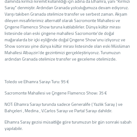
damında kırmızı kiremit kullanıldığı için adına da Elhamra, yani "Kırmızı
Saray" denmiştir. Ardından Granada yolculuğumuza devam ediyoruz.
Varışı takiben Granada otelimize transfer ve serbest zaman. Akşam
dileyen misafirlerimiz alternatif olarak Sacromonte Mahallesi ve
Çingene Flamenco Show turuna katılabilirler. Dünya kültür mirası
listesinde olan eski çingene mahallesi Sacromonte'de doğal
mağaralarda bir içki eşliğinde doğal Çingene Show'unu izliyoruz ve
Show sonrası yine dünya kültür mirası listesinde olan eski Müslüman
Mahallesi Albayzin'de gezintimizi gerçekleştiriyoruz. Turumuzun
ardından Granada otelimize transfer ve geceleme otelimizde.
Toledo ve Elhamra Sarayı Turu: 95 €
Sacromonte Mahallesi ve Çingene Flamenco Show: 35 €
NOT: Elhamra Sarayı turunda sadece Generalife ( Yazlık Saray ) ve
Bahçeleri , Medina , V.Carlos Sarayı ve Partal Sarayı dahildir.
Elhamra Saray gezisi müsaitliğe göre turumuzun bir gün sonraki sabah
yapılabilir.