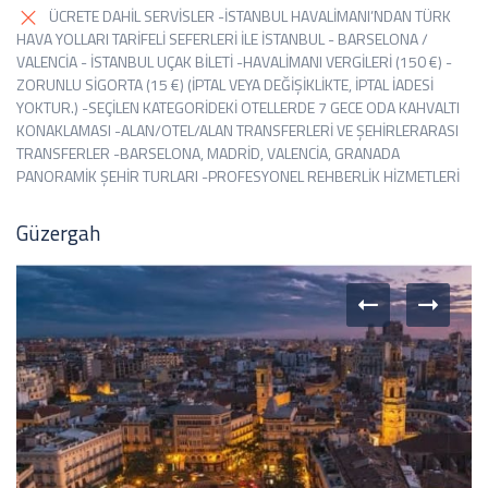
ÜCRETE DAHİL SERVİSLER -İSTANBUL HAVALİMANI’NDAN TÜRK
HAVA YOLLARI TARİFELİ SEFERLERİ İLE İSTANBUL - BARSELONA /
VALENCİA - İSTANBUL UÇAK BİLETİ -HAVALİMANI VERGİLERİ (150 €) -
ZORUNLU SİGORTA (15 €) (İPTAL VEYA DEĞİŞİKLİKTE, İPTAL İADESİ
YOKTUR.) -SEÇİLEN KATEGORİDEKİ OTELLERDE 7 GECE ODA KAHVALTI
KONAKLAMASI -ALAN/OTEL/ALAN TRANSFERLERİ VE ŞEHİRLERARASI
TRANSFERLER -BARSELONA, MADRİD, VALENCİA, GRANADA
PANORAMİK ŞEHİR TURLARI -PROFESYONEL REHBERLİK HİZMETLERİ
Güzergah