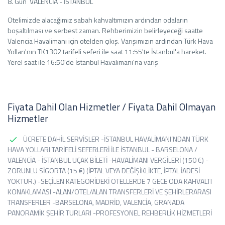
8. Gün VALENCİA - İSTANBUL
Otelimizde alacağımız sabah kahvaltımızın ardından odaların
boşaltılması ve serbest zaman. Rehberimizin belirleyeceği saatte
Valencia Havalimanı için otelden çıkış. Varışımızın ardından Türk Hava
Yolları'nın TK1302 tarifeli seferi ile saat 11:55'te İstanbul'a hareket.
Yerel saat ile 16:50'de İstanbul Havalimanı'na varış
Fiyata Dahil Olan Hizmetler / Fiyata Dahil Olmayan
Hizmetler
ÜCRETE DAHİL SERVİSLER -İSTANBUL HAVALİMANI’NDAN TÜRK
HAVA YOLLARI TARİFELİ SEFERLERİ İLE İSTANBUL - BARSELONA /
VALENCİA - İSTANBUL UÇAK BİLETİ -HAVALİMANI VERGİLERİ (150 €) -
ZORUNLU SİGORTA (15 €) (İPTAL VEYA DEĞİŞİKLİKTE, İPTAL İADESİ
YOKTUR.) -SEÇİLEN KATEGORİDEKİ OTELLERDE 7 GECE ODA KAHVALTI
KONAKLAMASI -ALAN/OTEL/ALAN TRANSFERLERİ VE ŞEHİRLERARASI
TRANSFERLER -BARSELONA, MADRİD, VALENCİA, GRANADA
PANORAMİK ŞEHİR TURLARI -PROFESYONEL REHBERLİK HİZMETLERİ