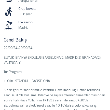
Avrupa Turları
Grup boyutu
30 kişiler
Lokasyon
Madrit
Genel Bakış
22/09/24-29/09/24
BÜYÜK İSPANYA ENDÜLÜS BARSELONA(2) MADRİD(2) GRANADA(2)
VALENCİA(1)
Tur Programı :
1. Gün İSTANBUL - BARSELONA
Siz değerli misafirlerimizle İstanbul Havalimanı Dış Hatlar Terminali
saat 04:30'da buluşma. Bilet ve bagaj işlemlerinin tamamlanmasından
sonra Türk Hava Yolları'nın TK1853 seferi ile saat 07:30'da
Barcelona'ya hareket. Yerel saat ile 10:10'da Barcelona'ya varış.