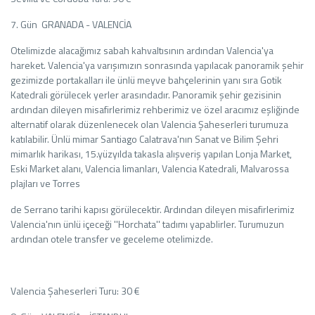
7. Gün GRANADA - VALENCİA
Otelimizde alacağımız sabah kahvaltısının ardından Valencia'ya
hareket. Valencia'ya varışımızın sonrasında yapılacak panoramik şehir
gezimizde portakalları ile ünlü meyve bahçelerinin yanı sıra Gotik
Katedrali görülecek yerler arasındadır. Panoramik şehir gezisinin
ardından dileyen misafirlerimiz rehberimiz ve özel aracımız eşliğinde
alternatif olarak düzenlenecek olan Valencia Şaheserleri turumuza
katılabilir. Ünlü mimar Santiago Calatrava'nın Sanat ve Bilim Şehri
mimarlık harikası, 15.yüzyılda takasla alışveriş yapılan Lonja Market,
Eski Market alanı, Valencia limanları, Valencia Katedrali, Malvarossa
plajları ve Torres
de Serrano tarihi kapısı görülecektir. Ardından dileyen misafirlerimiz
Valencia'nın ünlü içeceği ''Horchata'' tadımı yapablirler. Turumuzun
ardından otele transfer ve geceleme otelimizde.
Valencia Şaheserleri Turu: 30 €