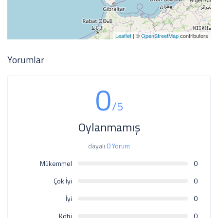
Leaflet
| ©
OpenStreetMap
contributors
Yorumlar
0
/5
Oylanmamış
dayalı
0 Yorum
Mükemmel
0
Çok İyi
0
İyi
0
Kötü
0