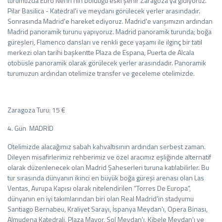
turumuzda Ebro Nehri'nin böldüğü eski şehir Zaragoza'ya gidiyoruz.
Pilar Basilica - Katedral'i ve meydanı görülecek yerler arasındadır.
Sonrasında Madrid'e hareket ediyoruz. Madrid'e varışımızın ardından
Madrid panoramik turunu yapıyoruz. Madrid panoramik turunda; boğa
güreşleri, Flamenco dansları ve renkli gece yaşamı ile ilginç bir tatil
merkezi olan tarihi başkentte Plaza de Espana, Puerta de Alcala
otobüsle panoramik olarak görülecek yerler arasındadır. Panoramik
turumuzun ardından otelimize transfer ve geceleme otelimizde.
Zaragoza Turu: 15 €
4. Gün MADRİD
Otelimizde alacağımız sabah kahvaltısının ardından serbest zaman.
Dileyen misafirlerimiz rehberimiz ve özel aracımız eşliğinde alternatif
olarak düzenlenecek olan Madrid Şaheserleri turuna katılabilirler. Bu
tur sırasında dünyanın ikinci en büyük boğa güreşi arenası olan Las
Ventas, Avrupa Kapısı olarak nitelendirilen “Torres De Europa”,
dünyanın en iyi takımlarından biri olan Real Madrid'in stadyumu
Santiago Bernabeu, Kraliyet Sarayı, İspanya Meydan'ı, Opera Binası,
Almudena Katedrali, Plaza Mayor, Sol Meydan'ı, Kibele Meydan'ı ve