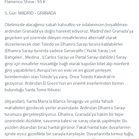
Flamenco Show : 55 €
5. Gün MADRİD - GRANADA
Otelimizde alacağımız sabah kahvaltısı ve odalarımızın boşaltılması
ardından Granada'ya doğru hareket ediyoruz. Madrid'den Granada'ya
geçerken yol üzerinde dileyen misafirlerimiz alternatif olarak
düzenlenecek olan Toledo ve Elhamra Sarayı turuna katılabilirler.
(Elhamra Sarayı turunda sadece Generalife ( Yazlık Saray ) ve
Bahçeleri , Medina , V.Carlos Sarayı ve Partal Sarayı dahildir.) Saray
girişi için misafirler müsaitliğe bağlı olarak kapıdan bilet alıp münferit
giriş yapabilirler). Avrupa'nın en eski ve en güzel yerleşim
birimlerinden olan Toledo'ya varış. Önce Toledo Katedrali'ni
geziyoruz. Ardından El Greco'nun en önemli eserlerinden birinin
bulunduğu Santa Tome Kilisesi
(dışarıdan), Santa Maria la Blanca Sinagogu ve yolda Yahudi
mahalleleri görülecek yerler arasındadır. Ardından Elhamra Sarayı
turumuzu gerçekleştiriyoruz. Elhamra, Granada'ya hakim bir tepe
üzerindeki düzlükte, savunma kalesi ve saray olarak yapılmıştır. Bu
yüzden dışarıdan biraz hantal görünür. Fakat hantal kale duvarlarının
içinde eşsiz güzellikte bir sarayla karşılaşılır. Duvarlarında kırmızı tuğla,