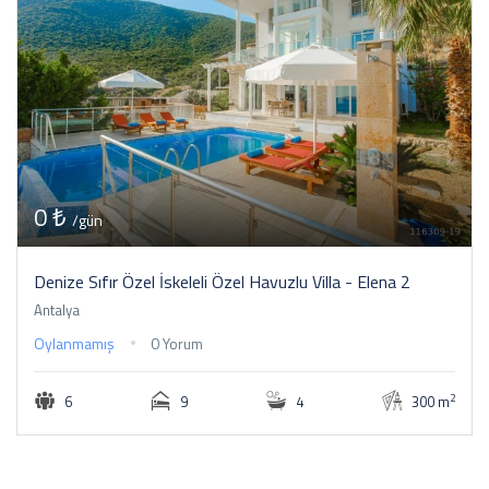
0 ₺
/gün
Denize Sıfır Özel İskeleli Özel Havuzlu Villa - Elena 2
Antalya
Oylanmamış
0 Yorum
2
6
9
4
300 m