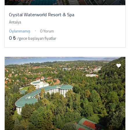
Crystal Waterworld Resort & Spa
Antalya
Oylanmamış
0 Yorum
0 ₺
/gece
başlayan fiyatlar