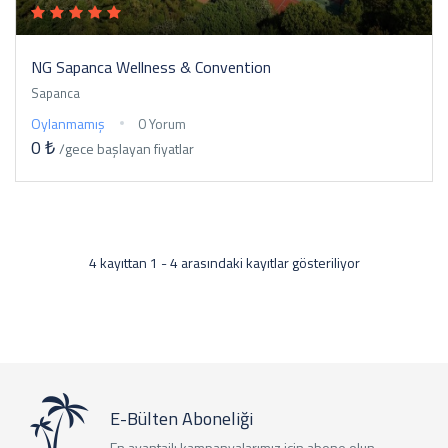
NG Sapanca Wellness & Convention
Sapanca
Oylanmamış
0 Yorum
0 ₺
/gece
başlayan fiyatlar
4 kayıttan 1 - 4 arasındaki kayıtlar gösteriliyor
E-Bülten Aboneliği
En avantajlı kampanyalarımız için abone olun,