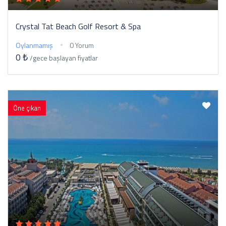
Crystal Tat Beach Golf Resort & Spa
Oylanmamış
0 Yorum
0 ₺
/gece
başlayan fiyatlar
Öne çıkan