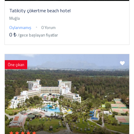
Tatilcity çökertme beach hotel
Muğla
Oylanmamış
0 Yorum
0 ₺
/gece
başlayan fiyatlar
Öne çıkan