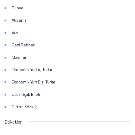
Dünya
Akdeniz
Vize
Gezi Rehberi
Mavi Tur
Ekonomik Yurt içi Turlar
Ekonomik Yurt Dışı Turlar
Ucuz Uçak Bileti
Turizm Sözlüğü
Etiketler