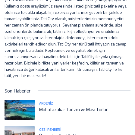
Kullanıcı dostu arayüzümüz sayesinde, istediğiniz tatil paketine veya
otelinize tek tıkla ulaşabilir, rezervasyonlarınızı güvenli bir şekilde
tamamlayabilirsiniz. TatilCity olarak, müşterilerimizin memnuniyetini
her zaman ön planda tutuyoruz. Seyahat planlama sürecinde, size
özel önerilerde bulunarak, tatilinizi kişiselleştiriyor ve unutulmaz
kılmak için çalışıyoruz. İster plajda dinlenmeyi, ister macera dolu
aktiviteleri tercih ediyor olun, TatilCity her türlü tatil ihtiyacınıza cevap
vermek için buradadır. Keşfetmek ve seyahat etmek için
sabırsızlanıyorsanız, hayalinizdeki tatil için TatilCity ile yola çıkmaya
hazır olun. Bizimle birlikte yeni yerler keşfedin, kültürleri tanıyın ve
hayatınıza değer katacak anılar biriktirin. Unutmayın, TatilCity ile her
tatil, yeni bir maceradır!
Son Haberler
AKDENIZ
Muhafazakar Turizm ve Mavi Turlar
GEZI REHBERI