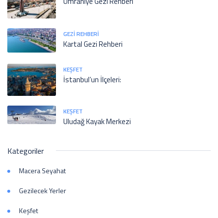
Ümraniye Gezi Rehberi
GEZI REHBERI
Kartal Gezi Rehberi
KEŞFET
İstanbul’un İlçeleri:
KEŞFET
Uludağ Kayak Merkezi
Kategoriler
Macera Seyahat
Gezilecek Yerler
Keşfet