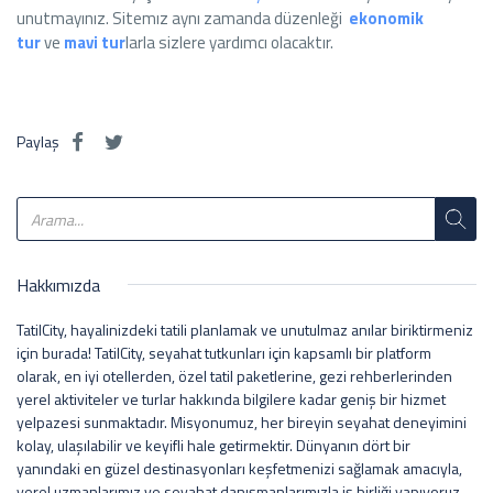
unutmayınız. Sitemız aynı zamanda düzenleği
ekonomik
tur
ve
mavi tur
larla sizlere yardımcı olacaktır.
Paylaş
Hakkımızda
TatilCity, hayalinizdeki tatili planlamak ve unutulmaz anılar biriktirmeniz
için burada! TatilCity, seyahat tutkunları için kapsamlı bir platform
olarak, en iyi otellerden, özel tatil paketlerine, gezi rehberlerinden
yerel aktiviteler ve turlar hakkında bilgilere kadar geniş bir hizmet
yelpazesi sunmaktadır. Misyonumuz, her bireyin seyahat deneyimini
kolay, ulaşılabilir ve keyifli hale getirmektir. Dünyanın dört bir
yanındaki en güzel destinasyonları keşfetmenizi sağlamak amacıyla,
yerel uzmanlarımız ve seyahat danışmanlarımızla iş birliği yapıyoruz.