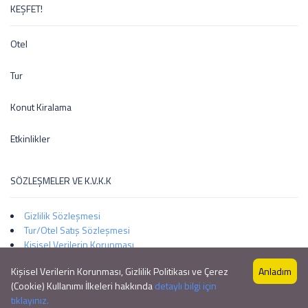
KEŞFET!
Otel
Tur
Konut Kiralama
Etkinlikler
SÖZLEŞMELER VE K.V.K.K
Gizlilik Sözleşmesi
Tur/Otel Satış Sözleşmesi
Kişisel Verilerin Korunması
Kişisel Verilerin Korunması, Gizlilik Politikası ve Çerez
Anladım
(Cookie) Kullanımı İlkeleri hakkında
detaylı bilgi için
Copyright © 2024 Tatil City
tıklayınız.