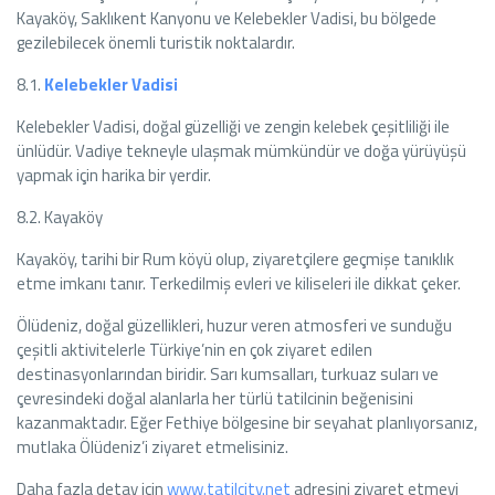
Kayaköy, Saklıkent Kanyonu ve Kelebekler Vadisi, bu bölgede
gezilebilecek önemli turistik noktalardır.
8.1.
Kelebekler Vadisi
Kelebekler Vadisi, doğal güzelliği ve zengin kelebek çeşitliliği ile
ünlüdür. Vadiye tekneyle ulaşmak mümkündür ve doğa yürüyüşü
yapmak için harika bir yerdir.
8.2. Kayaköy
Kayaköy, tarihi bir Rum köyü olup, ziyaretçilere geçmişe tanıklık
etme imkanı tanır. Terkedilmiş evleri ve kiliseleri ile dikkat çeker.
Ölüdeniz, doğal güzellikleri, huzur veren atmosferi ve sunduğu
çeşitli aktivitelerle Türkiye’nin en çok ziyaret edilen
destinasyonlarından biridir. Sarı kumsalları, turkuaz suları ve
çevresindeki doğal alanlarla her türlü tatilcinin beğenisini
kazanmaktadır. Eğer Fethiye bölgesine bir seyahat planlıyorsanız,
mutlaka Ölüdeniz’i ziyaret etmelisiniz.
Daha fazla detay için
www.tatilcity.net
adresini ziyaret etmeyi