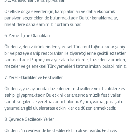
5.2. Pansiyonlar ve Kamp Alanları
Özellikle doğa severler için, kamp alanları ve daha ekonomik
pansiyon seçenekleri de bulunmaktadır. Bu tür konaklamalar,
misafirlere daha samimi bir ortam sunar.
6. Yeme-İçme Olanakları
Ölüdeniz, deniz ürünlerinden yöresel Türk mutfağına kadar geniş
bir yelpazeye sahip restoranları ile ziyaretçilerine çeşitli lezzetler
sunmaktadır. Plaj boyunca yer alan kafelerde, taze deniz ürünleri,
mezeler ve geleneksel Türk yemekleri tatma imkanı bulabilirsiniz.
7. Yerel Etkinlikler ve Festivaller
Ölüdeniz, yaz aylarında düzenlenen festivallere ve etkinliklere ev
sahipliği yapmaktadır. Bu etkinlikler arasında müzik festivalleri,
sanat sergileri ve yerel pazarlar bulunur. Ayrıca, yamaç paraşütü
yarışmaları gibi uluslararası etkinlikler de düzenlenmektedir.
8. Çevrede Gezilecek Yerler
Ölüdeniz’in çevresinde keşfedilecek birçok yer vardır. Fethiye,