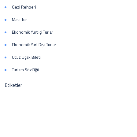
Gezi Rehberi
Mavi Tur
Ekonomik Yurt içi Turlar
Ekonomik Yurt Dışı Turlar
Ucuz Uçak Bileti
Turizm Sözlüğü
Etiketler