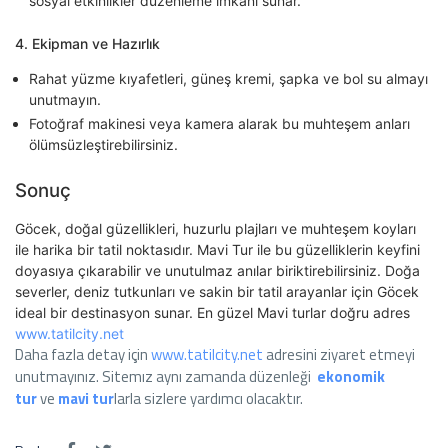
sosyal etkinlikler düzenleme imkanı sunar.
4.
Ekipman ve Hazırlık
Rahat yüzme kıyafetleri, güneş kremi, şapka ve bol su almayı
unutmayın.
Fotoğraf makinesi veya kamera alarak bu muhteşem anları
ölümsüzleştirebilirsiniz.
Sonuç
Göcek, doğal güzellikleri, huzurlu plajları ve muhteşem koyları
ile harika bir tatil noktasıdır. Mavi Tur ile bu güzelliklerin keyfini
doyasıya çıkarabilir ve unutulmaz anılar biriktirebilirsiniz. Doğa
severler, deniz tutkunları ve sakin bir tatil arayanlar için Göcek
ideal bir destinasyon sunar. En güzel Mavi turlar doğru adres
www.tatilcity.net
Daha fazla detay için
www.tatilcity.net
adresini ziyaret etmeyi
unutmayınız. Sitemız aynı zamanda düzenleği
ekonomik
tur
ve
mavi tur
larla sizlere yardımcı olacaktır.