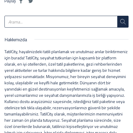
Paylaş
Hakkımızda
TatilCity, hayalinizdeki tatili planlamak ve unutulmaz anılar biriktirmeniz
için burada! TatilCity, seyahat tutkunları için kapsamlı bir platform
olarak, en iyi otellerden, özel tatil paketlerine, gezi rehberlerinden
yerel aktiviteler ve turlar hakkında bilgilere kadar geniş bir hizmet
yelpazesi sunmaktadır. Misyonumuz, her bireyin seyahat deneyimini
kolay, ulaşılabilir ve keyifli hale getirmektir. Dünyanın dört bir
yanındaki en güzel destinasyonları keşfetmenizi sağlamak amacıyla,
yerel uzmanlarımız ve seyahat danışmanlarımızla iş birliği yapıyoruz.
Kullanıcı dostu arayüzümüz sayesinde, istediğiniz tatil paketine veya
otelinize tek tıkla ulaşabilir, rezervasyonlarınızı güvenli bir şekilde
tamamlayabilirsiniz. TatilCity olarak, müşterilerimizin memnuniyetini
her zaman ön planda tutuyoruz. Seyahat planlama sürecinde, size
özel önerilerde bulunarak, tatilinizi kişiselleştiriyor ve unutulmaz
kılmak için çalışıyoruz. İster plajda dinlenmeyi, ister macera dolu