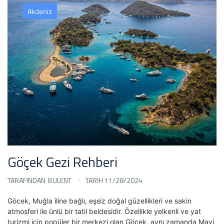
Akdeniz
Göçek Gezi Rehberi
TARAFINDAN
BULENT
TARİH 11/28/2024
Göcek, Muğla iline bağlı, eşsiz doğal güzellikleri ve sakin
atmosferi ile ünlü bir tatil beldesidir. Özellikle yelkenli ve yat
turizmi için popüler bir merkezi olan Göcek, aynı zamanda Mavi