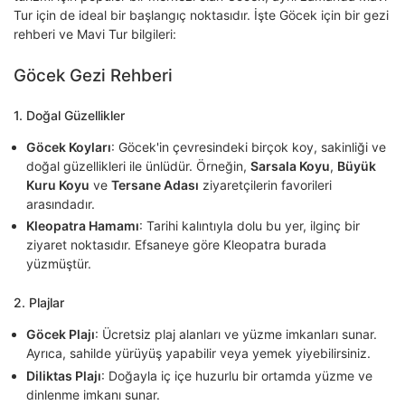
Tur için de ideal bir başlangıç noktasıdır. İşte Göcek için bir gezi
rehberi ve Mavi Tur bilgileri:
Göcek Gezi Rehberi
1.
Doğal Güzellikler
Göcek Koyları
: Göcek'in çevresindeki birçok koy, sakinliği ve
doğal güzellikleri ile ünlüdür. Örneğin,
Sarsala Koyu
,
Büyük
Kuru Koyu
ve
Tersane Adası
ziyaretçilerin favorileri
arasındadır.
Kleopatra Hamamı
: Tarihi kalıntıyla dolu bu yer, ilginç bir
ziyaret noktasıdır. Efsaneye göre Kleopatra burada
yüzmüştür.
2.
Plajlar
Göcek Plajı
: Ücretsiz plaj alanları ve yüzme imkanları sunar.
Ayrıca, sahilde yürüyüş yapabilir veya yemek yiyebilirsiniz.
Diliktas Plajı
: Doğayla iç içe huzurlu bir ortamda yüzme ve
dinlenme imkanı sunar.